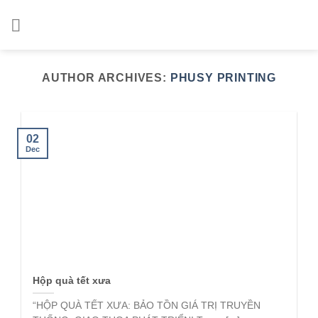
Skip
to
content
AUTHOR ARCHIVES:
PHUSY PRINTING
02
Dec
Hộp quà tết xưa
“HỘP QUÀ TẾT XƯA: BẢO TỒN GIÁ TRỊ TRUYỀN