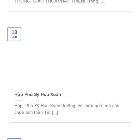
THỐNG, GIAO THOA PHÁT TRIỂN! Trong [...]
18
Jul
Hộp Phú Sỹ Hoa Xuân
Hộp “Phú Sỹ Hoa Xuân” không chỉ chứa quà, mà còn
chứa tinh thần Tết [...]