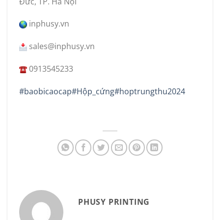
Đức, TP. Hà Nội
inphusy.vn
sales@inphusy.vn
0913545233
#baobicaocap
#Hộp_cứng
#hoptrungthu2024
PHUSY PRINTING