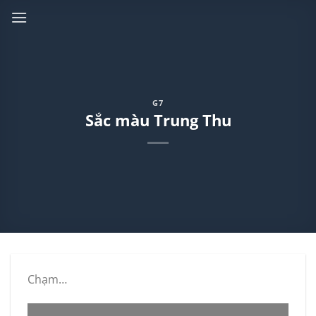
Skip
to
content
G7
Sắc màu Trung Thu
Chạm…