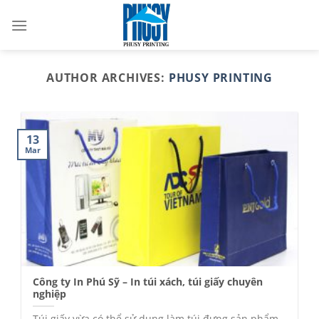
Skip
to
content
AUTHOR ARCHIVES:
PHUSY PRINTING
13
Mar
Công ty In Phú Sỹ – In túi xách, túi giấy chuyên
nghiệp
Túi giấy vừa có thể sử dụng làm túi đựng sản phẩm,