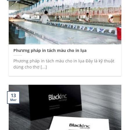
Phương pháp in tách màu cho in lụa
Phương pháp in tách màu cho in lụa Đây là kỹ thuật
dùng cho thợ [...]
13
Mar