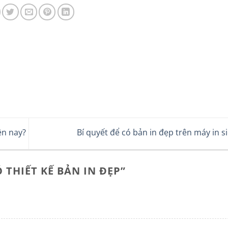
ện nay?
Bí quyết để có bản in đẹp trên máy in s
 THIẾT KẾ BẢN IN ĐẸP
”