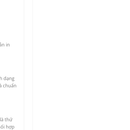
ản in
nh dạng
và chuẩn
là thứ
hối hợp