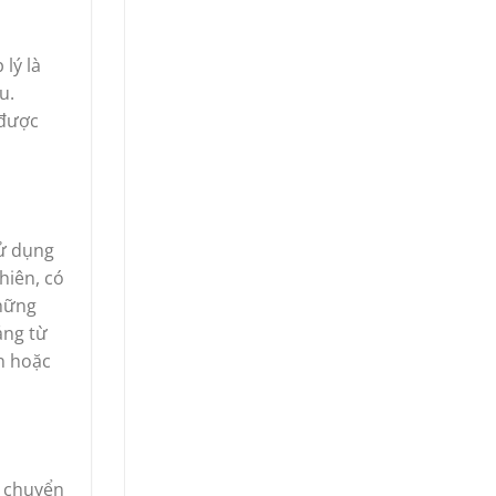
lý là
u.
 được
sử dụng
hiên, có
những
ảng từ
n hoặc
c chuyển