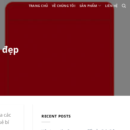
TRANG CHỦ
VỀ CHÚNG TÔI
SẢN PHẨM
LIÊN HỆ
n đẹp
a các
RECENT POSTS
sẻ bí