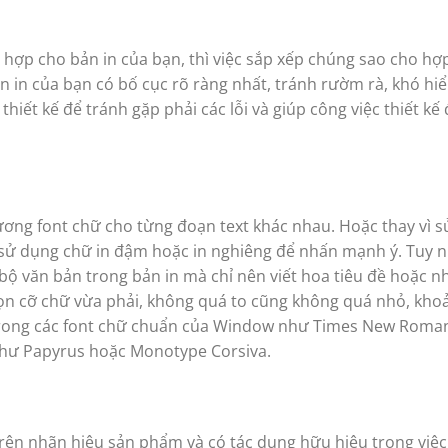
hợp cho bản in của bạn, thì việc sắp xếp chúng sao cho hợp 
 in của bạn có bố cục rõ ràng nhất, tránh rườm rà, khó hiể
iết kế để tránh gặp phải các lỗi và giúp công việc thiết kế
lương font chữ cho từng đoạn text khác nhau. Hoặc thay vì 
ử dụng chữ in đậm hoặc in nghiêng để nhấn mạnh ý. Tuy n
bộ văn bản trong bản in mà chỉ nên viết hoa tiêu đề hoặc 
họn cỡ chữ vừa phải, không quá to cũng không quá nhỏ, kho
 trong các font chữ chuẩn của Window như Times New Roma
như Papyrus hoặc Monotype Corsiva.
 trên nhãn hiệu sản phẩm và có tác dụng hữu hiệu trong việ