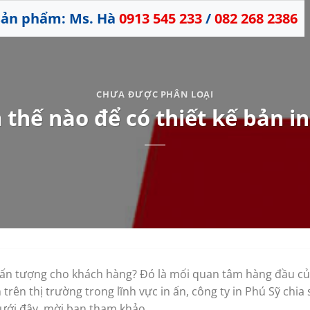
 sản phẩm: Ms. Hà
0913 545 233
/
082 268 2386
CHƯA ĐƯỢC PHÂN LOẠI
thế nào để có thiết kế bản i
à ấn tượng cho khách hàng? Đó là mối quan tâm hàng đầu củ
rên thị trường trong lĩnh vực in ấn, công ty in Phú Sỹ chia 
 dưới đây, mời bạn tham khảo.