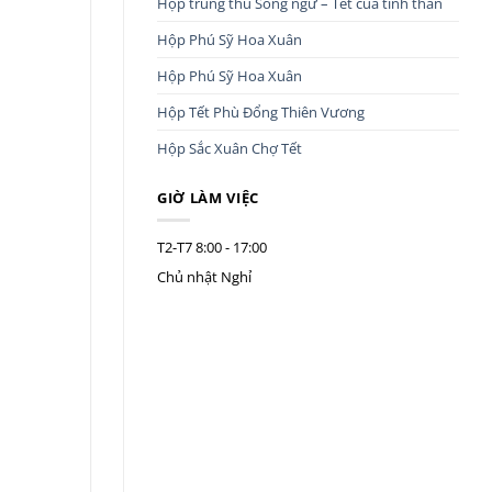
Hộp trung thu Song ngư – Tết của tình thân
Hộp Phú Sỹ Hoa Xuân
Hộp Phú Sỹ Hoa Xuân
Hộp Tết Phù Đổng Thiên Vương
Hộp Sắc Xuân Chợ Tết
GIỜ LÀM VIỆC
T2-T7
8:00 - 17:00
Chủ nhật
Nghỉ