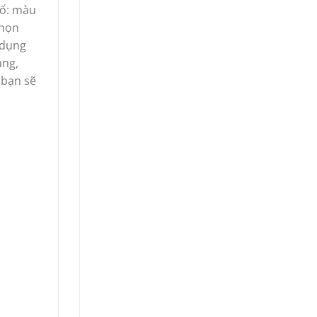
tố: màu
chọn
 dụng
àng,
 bạn sẽ