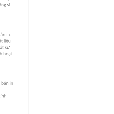
ắng vì
ản in.
t liệu
ật sự
nh hoạt
 bản in
tính