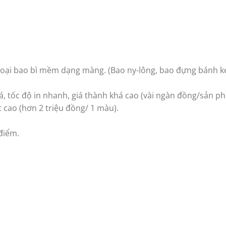
 loại bao bì mềm dạng màng. (Bao ny-lông, bao đựng bánh k
á, tốc độ in nhanh, giá thành khá cao (vài ngàn đồng/sản p
t cao (hơn 2 triệu đồng/ 1 màu).
điểm.