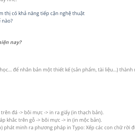
ếm thị có khả năng tiếp cận nghệ thuật
ế nào?
hiện nay?
học… để nhân bản một thiết kế (sản phẩm, tài liệu…) thành
n đá -> bôi mực -> in ra giấy (in thạch bản).
 khắc trên gỗ -> bôi mực -> in (in mộc bản).
) phát minh ra phương pháp in Typo: Xếp các con chữ rời 