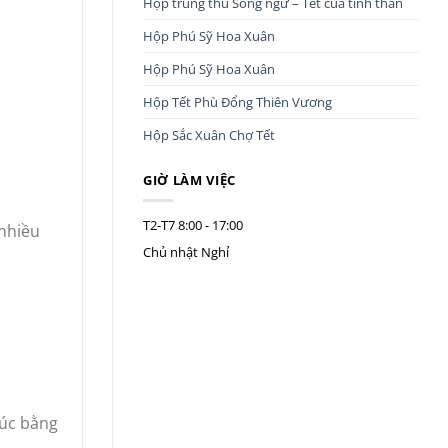
Hộp trung thu Song ngư – Tết của tình thân
Hộp Phú Sỹ Hoa Xuân
Hộp Phú Sỹ Hoa Xuân
Hộp Tết Phù Đổng Thiên Vương
Hộp Sắc Xuân Chợ Tết
GIỜ LÀM VIỆC
T2-T7
8:00 - 17:00
 nhiều
Chủ nhật
Nghỉ
đúc bằng