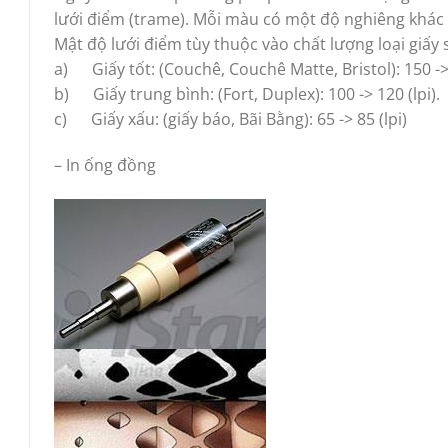
lưới điểm (trame). Mỗi màu có một độ nghiêng khác
Mật độ lưới điểm tùy thuộc vào chất lượng loại giấy
a) Giấy tốt: (Couchê, Couchê Matte, Bristol): 150 ->
b) Giấy trung bình: (Fort, Duplex): 100 -> 120 (lpi).
c) Giấy xấu: (giấy báo, Bãi Bằng): 65 -> 85 (lpi)
– In ống đồng