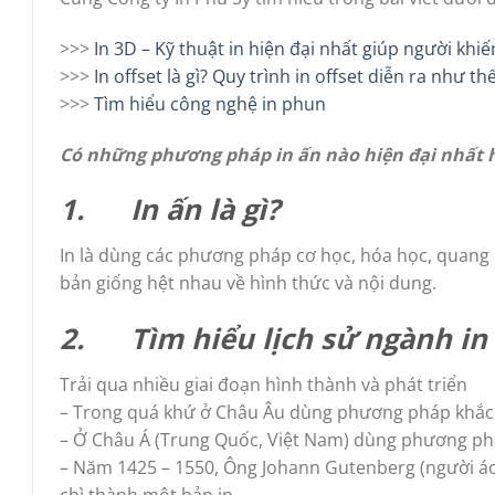
>>>
In 3D – Kỹ thuật in hiện đại nhất giúp người khi
>>>
In offset là gì? Quy trình in offset diễn ra như th
>>>
Tìm hiểu công nghệ in phun
Có những phương pháp in ấn nào hiện đại nhất 
1.
In ấn là gì?
In là dùng các phương pháp cơ học, hóa học, quang 
bản giống hệt nhau về hình thức và nội dung.
2.
Tìm hiểu lịch sử ngành in
Trải qua nhiều giai đoạn hình thành và phát triển
– Trong quá khứ ở Châu Âu dùng phương pháp khắc trê
– Ở Châu Á (Trung Quốc, Việt Nam) dùng phương pháp
– Năm 1425 – 1550, Ông Johann Gutenberg (người áo
chì thành một bản in.