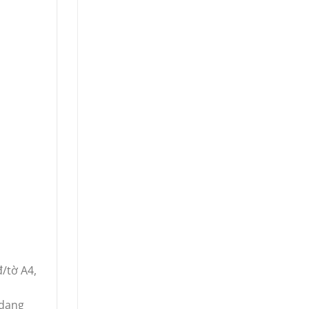
đ/tờ A4,
 dạng