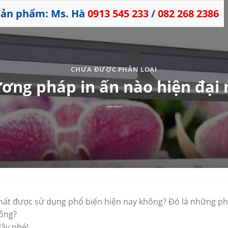
 sản phẩm: Ms. Hà
0913 545 233
/
082 268 2386
CHƯA ĐƯỢC PHÂN LOẠI
ng pháp in ấn nào hiện đại 
nhất được sử dụng phổ biến hiện nay không? Đó là những p
hông?
đây nhé!