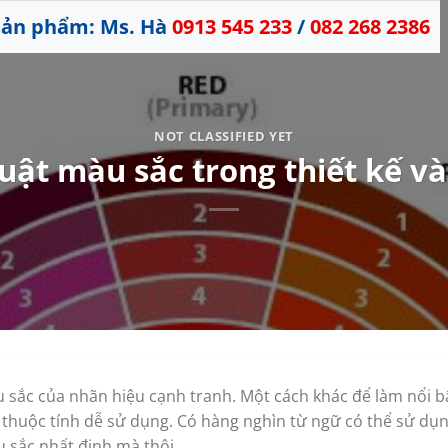
 sản phẩm: Ms. Hà
0913 545 233
/
082 268 2386
NOT CLASSIFIED YET
uật màu sắc trong thiết kế và
 sắc của nhãn hiệu cạnh tranh. Một cách khác để làm nổi b
 thuộc tính dễ sử dụng. Có hàng nghìn từ ngữ có thể sử d
u sắc nhất định mà thôi.