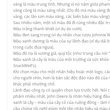
vàng là màu trung tính. Nhưng vì nó nằm giữa phạm 
vàng cũng là màu sáng nhất. (Do đó mà màu vàng đ
vàng, các lằn sơn màu vàng, các biển báo màu vàng)
Sau nhiều năm, một số màu đã đi cùng nhiều đặc trư
Màu trắng thanh khiết (ví dụ áo cưới).
Màu đen sang trọng (ví dụ nhãn chai rượu Johnnie W
Màu xanh dương là màu của sự lãnh đạo (ví dụ dải
trong cuộc đua ngựa).
Màu đỏ tía là vương giả, quý tộc (như trong câu nói “
Màu xanh lá cây là màu của môi trường và sức khỏe 
SnackWell’s).
Khi chọn màu cho một nhãn hiệu hoặc một logo, các
cho người nhìn, hơn là bản sắc độc đáo nào đó của n
khác phải nhường chỗ.
Lãnh đạo công ty có quyền chọn lựa trước hết. Nói
phẩm nhiều nhất. John Deere là nhãn hiệu hàng đầu
xanh lá cây – màu của cây cỏ của ruộng đồng – làm 
cầu chúng tôi nghĩ giùm một tên nhãn hiệu và màu s