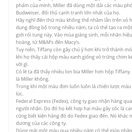
phẩm của mình, Miller đã dùng một dải các màu phố
Budweiser, đối thủ cạnh tranh lớn nhất của họ.
Hãy nghĩ đến thứ màu không thể nhầm lẫn trên vỏ h
dụng đồng bộ trong nhiều năm, ta có thể tạo ra một
giới rối tung này. Vào mùa giáng sinh, mỗi nhãn hi
hoàng, từ M&M’s đến Macy’s.
Tuy niên, Tiffany còn gây chú ý hơn khi trở thành 
khi họ thấy cái hộp màu xanh giống vỏ trứng chim k
vời gì.
Có lẽ ta đã thấy nhiều lon bia Miller hơn hộp Tiffany
là Miller không.
Trong khi một màu đơn luôn luôn là chiến lược màu 
lúc.
Federal Express (Fedex), công ty giao nhận hàng q
người nhận. Do đó họ kết hợp hai màu gây sốc là cam 
cũng biết kiện hàng đó do Fedex giao đến. Nó khác
dương của các công ty.
Dùng mãi một màu qua nhiều năm có thể giúp nhãn 