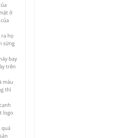
của
 mặt ở
 của
 ra họ
nh sừng
máy bay
ày trên
là màu
g thì
 cạnh
t logo
g quá
 sản