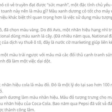
 nó có vẻ truyền đạt được “sức mạnh”, một đặc tính chủ yếu
 toanh này nên là màu gì? Màu xanh dương có tốt cho máy 
iệu khác biệt thì quan trọng hơn là việc sử dụng màu tượn
tô, đã chọn màu vàng. Do đó Avis, một nhãn hiệu hạng nhì t
tional dùng màu xanh lá cây. (Đã nhiều năm qua, National 
a dịch vụ thuê ô tô, đây là nước cờ marketing giúp liên kế
ọn một màu trái ngược với màu mà các đối thủ cạnh tranh sừ
anh đã làm một việc dại dột.
nhãn hiệu cola là màu đỏ. Đó là một lý do tại sao hơn 100
ỏ.
 xanh dương làm màu nhãn hiệu. Màu đỏ tượng trưng cho m
 nhãn hiệu của Coca-Cola. Bao năm qua Pepsi đã vất vả đáp
ợc thành công lắm.