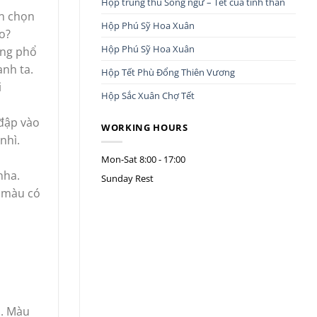
Hộp trung thu Song ngư – Tết của tình thân
ên chọn
Hộp Phú Sỹ Hoa Xuân
o?
Hộp Phú Sỹ Hoa Xuân
ang phổ
anh ta.
Hộp Tết Phù Đổng Thiên Vương
i
Hộp Sắc Xuân Chợ Tết
 đập vào
WORKING HOURS
nhì.
Mon-Sat
8:00 - 17:00
nha.
Sunday
Rest
à màu có
ỏ. Màu