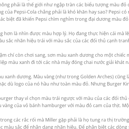
hông phải là thế giới như ngập tràn các biểu tượng màu đỏ 
ng của Pepsi-Cola chẳng phải là khó khăn hay sao? Pepsi có
hác biệt đã khiến Pepsi chìm nghỉm trong đại dương màu đỏ
g hơn là nhìn được màu hợp lý. Họ đang thực hiện cái mà lẽ
àu sắc nhãn hiệu trái với màu sắc của các đối thủ cạnh tra
hậm chí còn chơi sang, sơn màu xanh dương cho một chiếc 
iệp màu xanh đi tới các nhà máy đóng chai nước giải khát n
 màu xanh dương. Màu vàng (như trong Golden Arches) cũng 
 mặc dù logo của nó hầu như toàn màu đỏ. Nhưng Burger Kin
urger thay vì chọn màu trái ngược với màu của các đối thủ
u vàng của vỏ bánh hamburger với màu đỏ cam của thịt. Mộ
rong các rắc rối mà Miller gặp phải là họ tung ra thị trườn
c màu sắc để nhận dạng nhãn hiệu. Để phân biệt các dòng