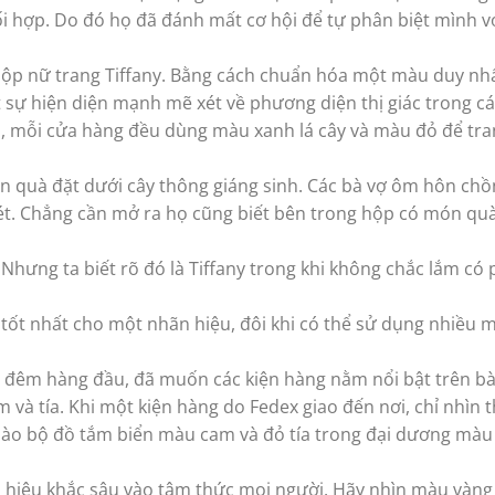
i hợp. Do đó họ đã đánh mất cơ hội để tự phân biệt mình v
ộp nữ trang Tiffany. Bằng cách chuẩn hóa một màu duy nhấ
 sự hiện diện mạnh mẽ xét về phương diện thị giác trong cá
ệu, mỗi cửa hàng đều dùng màu xanh lá cây và màu đỏ để tr
món quà đặt dưới cây thông giáng sinh. Các bà vợ ôm hôn ch
ét. Chẳng cần mở ra họ cũng biết bên trong hộp có món quà
. Nhưng ta biết rõ đó là Tiffany trong khi không chắc lắm có 
tốt nhất cho một nhãn hiệu, đôi khi có thể sử dụng nhiều
ua đêm hàng đầu, đã muốn các kiện hàng nằm nổi bật trên b
và tía. Khi một kiện hàng do Fedex giao đến nơi, chỉ nhìn th
 nào bộ đồ tắm biển màu cam và đỏ tía trong đại dương màu
hiệu khắc sâu vào tâm thức mọi người. Hãy nhìn màu vàng