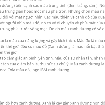
nh dương) bên cạnh các màu trung tính (đen, trắng, xám). N
màu trung gian hoặc một màu pha trộn. Nhưng chọn màu nà
 đối với mắt người nhìn. Các màu thiên về cạnh đỏ của qu
một người nhìn màu đỏ, nó có vẻ di chuyển về phía mắt của 
trung phía trước võng mạc. Do đó màu xanh dương có vẻ d
coi là màu của năng lượng và gây kích thích. Màu đỏ là màu
trên thế giới đều có màu đỏ (Xanh dương là màu nổi bật thứ 
 thế giới).
ạo cảm giác an bình, yên tĩnh. Màu của sự nhàn tản, nhẩn 
h cách của điểm bán lẻ, thu hút sự chú ý. Màu xanh dương l
o Coca-Cola màu đỏ, logo IBM xanh dương.
 gần đỏ hơn xanh dương. Xanh lá cây gần xanh dương hơn đ