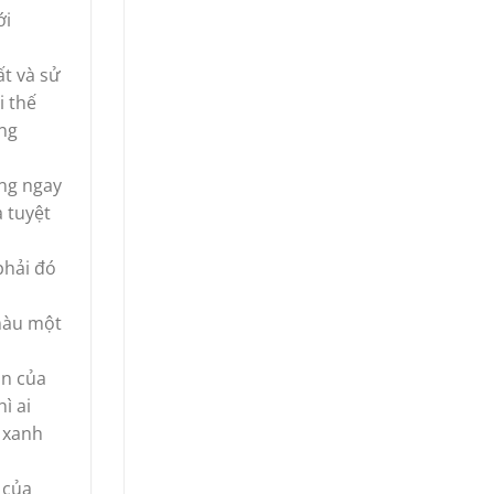
ới
t và sử
i thế
ang
ồng ngay
 tuyệt
phải đó
 màu một
àn của
ì ai
 xanh
 của