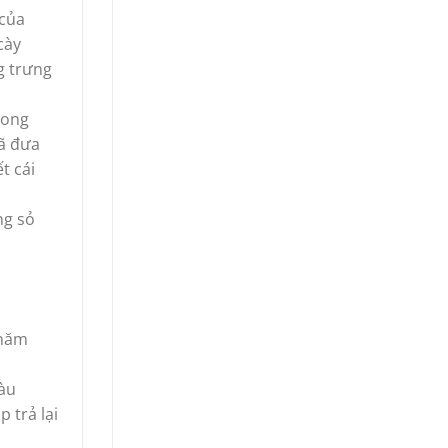
 của
cày
g trưng
rong
đã đưa
t cái
ng sỏ
 năm
àu
 trả lại