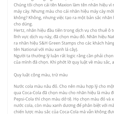
Chúng tôi chọn cái tên Maxion làm tên nhãn hiệu vì
máy cày. Nhưng màu cho cái nhãn hiệu máy cày mới
không? Không, nhưng việc tạo ra một bản sắc nhãn h
cho dúng.
Hertz, nhãn hiệu đầu tiên trong dịch vụ cho thuê ô 
lĩnh vực dịch vụ này, đã chọn màu đỏ. Nhãn hiệu Na
ra nhãn hiệu S&H Green Stamps cho các khách hàng củ
tên National với màu xanh lá cây).
Người ta thường lý luận rất logic rằng cần phải ch
của mình đã chọn. Khi phớt lờ quy luật về màu sắc, 
Quy luật cộng màu, trừ màu
Nước cola màu nâu đỏ. Cho nên màu hợp lý cho một 
qua Coca-Cola đã chọn màu cho nhãn hiệu là màu đ
Pepsi-Cola thì chọn màu dở tệ. Họ chọn màu đỏ và
nước cola, còn màu xanh dương để phân biệt với màu
chiến lược màu sắc của Coca-Cola mà vẫn không đư