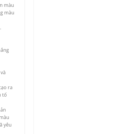
ên màu
ng màu
.
hắng
 và
tạo ra
 tố
sản
 màu
đã yêu