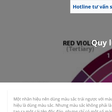
Skip
Hotline tư vấn
to
content
Quy l
Một nhãn hiệu nên dùng màu sắc trái ngược với màu
hiệu là dùng màu sắc. Nhưng màu sắc không phải là
tạo ra một cái tên độc đáo, nhưng chỉ có một số mà