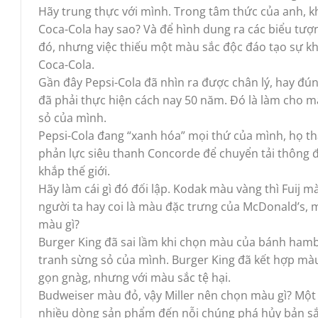
Hãy trung thực với mình. Trong tâm thức của anh, k
Coca-Cola hay sao? Và để hình dung ra các biểu tượ
đó, nhưng việc thiếu một màu sắc độc đáo tạo sự k
Coca-Cola.
Gần đây Pepsi-Cola đã nhìn ra được chân lý, hay đún
đã phải thực hiện cách nay 50 năm. Đó là làm cho m
sỏ của mình.
Pepsi-Cola đang “xanh hóa” mọi thứ của mình, họ t
phản lực siêu thanh Concorde để chuyển tải thông đ
khắp thế giới.
Hãy làm cái gì đó đối lập. Kodak màu vàng thì Fuij
người ta hay coi là màu đặc trưng của McDonald’s,
màu gì?
Burger King đã sai lầm khi chọn màu của bánh hamb
tranh sừng sỏ của mình. Burger King đã kết hợp mà
gọn gnàg, nhưng với màu sắc tệ hại.
Budweiser màu đỏ, vậy Miller nên chọn màu gì? Một t
nhiều dòng sản phẩm đến nỗi chúng phá hủy bản sắ