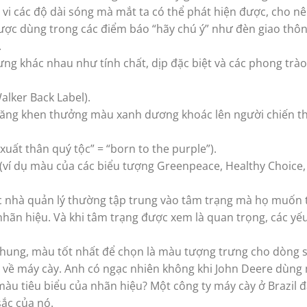
vi các độ dài sóng mà mắt ta có thể phát hiện được, cho n
ược dùng trong các điểm báo “hãy chú ý” như đèn giao thô
.
ng khác nhau như tính chất, dịp đặc biệt và các phong trào
alker Back Label).
 băng khen thưởng màu xanh dương khoác lên người chiến t
xuất thân quý tộc” = “born to the purple”).
(ví dụ màu của các biểu tượng Greenpeace, Healthy Choice,
 nhà quản lý thường tập trung vào tâm trạng mà họ muốn 
hãn hiệu. Và khi tâm trạng được xem là quan trọng, các yếu
 chung, màu tốt nhất để chọn là màu tượng trưng cho dòng 
 về máy cày. Anh có ngạc nhiên không khi John Deere dùng
màu tiêu biểu của nhãn hiệu? Một công ty máy cày ở Brazil 
ắc của nó.