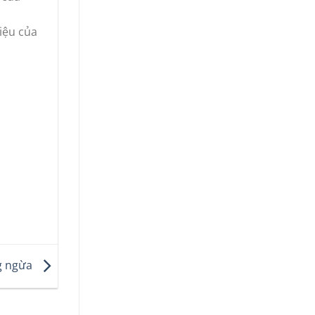
iệu của
ng ngừa