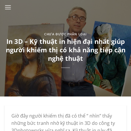
Skip
to
content
CHƯA ĐƯỢC PHÂN LOẠI
In 3D – Kỹ thuật in hiện đại nhất giúp
người khiếm thị có khả năng tiếp cận
nghệ thuật
Giờ đây người khiếm thị đã có thể “ nhìn” thấy
những bức tranh nhờ kỹ thuật in 3D do công ty
3Dphotoworks vừa nghĩ ra. Kỹ thuật in này đã