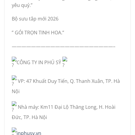
yêu quý.”
Bộ sưu tâp mới 2026
” GÓI TRỌN TINH HOA.”
—————————————————————–
CÔNG TY IN PHÚ SỸ
VP: 47 Khuất Duy Tiến, Q. Thanh Xuân, TP. Hà
Nội
Nhà máy: Km11 Đại Lộ Thăng Long, H. Hoài
Đức, TP. Hà Nội
inphusy.vn