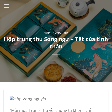
Skip
to
content
HỘP TRUNG THU
Hộp trung thu Song ngư – Tết của tình
thân
“Mỗi mùa Trung Thu về, chúng ta không chỉ