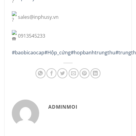
sales@inphusy.vn
0913545233
#baobicaocap
#Hộp_cứng
#hopbanhtrungthu
#trungt
ADMINMOI