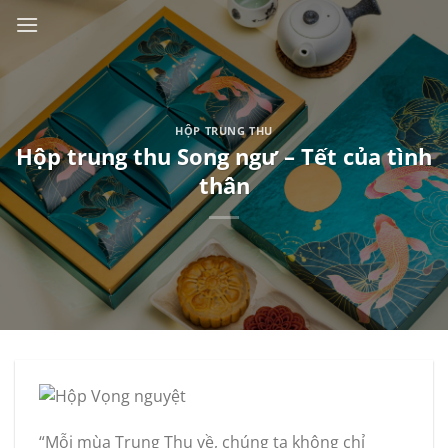
Skip
to
content
HỘP TRUNG THU
Hộp trung thu Song ngư – Tết của tình
thân
“Mỗi mùa Trung Thu về, chúng ta không chỉ