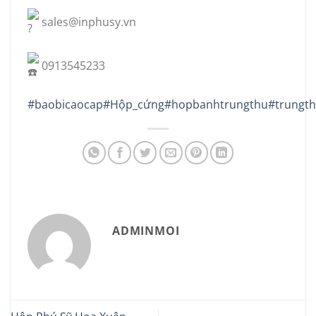
sales@inphusy.vn
0913545233
#baobicaocap
#Hộp_cứng
#hopbanhtrungthu
#trungt
ADMINMOI