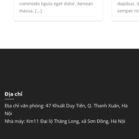
commodo ligula eget dolor. Aenean
dapibus. 
massa. [...]
semper nisi
Địa chỉ
Địa chỉ văn phòng: 47 Khuất Duy Tiến, Q. Thanh Xuân, Hà
Nội
Nhà máy: Km11 Đại lộ Thăng Long, xã Sơn Đồng, Hà Nội