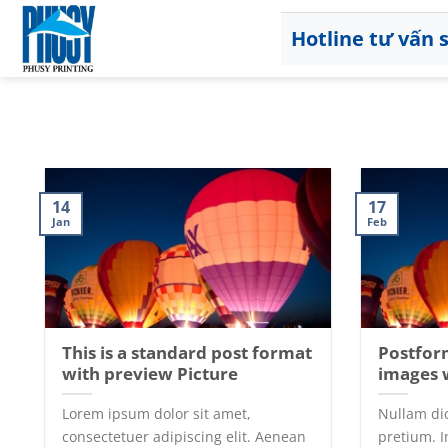
Skip
to
Hotline tư vấn
content
14
17
Jan
Feb
This is a standard post format
Postform
with preview Picture
images w
Lorem ipsum dolor sit amet,
Nullam dic
consectetuer adipiscing elit. Aenean
pretium. I