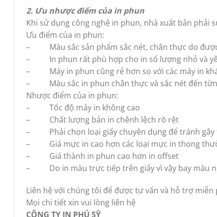
2. Ưu nhược điểm của in phun
Khi sử dụng công nghệ in phun, nhà xuất bản phải 
Ưu điểm của in phun:
– Màu sắc sản phẩm sắc nét, chân thực do được in
– In phun rất phù hợp cho in số lượng nhỏ và yêu
– Máy in phun cũng rẻ hơn so với các máy in kh
– Màu sắc in phun chân thực và sắc nét đến từng 
Nhược điểm của in phun:
– Tốc độ máy in không cao
– Chất lượng bản in chênh lệch rõ rệt
– Phải chọn loại giấy chuyên dụng để tránh gây 
– Giá mực in cao hơn các loại mực in thong thườn
– Giá thành in phun cao hơn in offset
– Do in màu trực tiếp trên giấy vì vậy bay màu nh
Liên hệ với chúng tôi để được tư vấn và hỗ trợ miễn 
Mọi chi tiết xin vui lòng liên hệ
CÔNG TY IN PHÚ SỸ