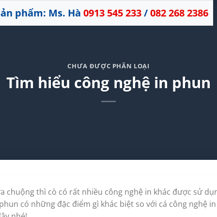
 sản phẩm: Ms. Hà
0913 545 233
/
082 268 2386
CHƯA ĐƯỢC PHÂN LOẠI
Tìm hiểu công nghệ in phun
 ưa chuộng thì cò có rất nhiều công nghệ in khác được sử d
n phun có những đặc điểm gì khác biệt so với cá công nghệ in
đây nhé!