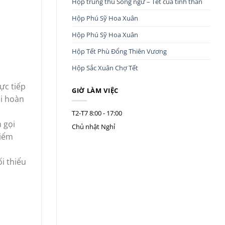
Hộp trung thu Song ngư – Tết của tình thân
Hộp Phú Sỹ Hoa Xuân
Hộp Phú Sỹ Hoa Xuân
Hộp Tết Phù Đổng Thiên Vương
Hộp Sắc Xuân Chợ Tết
ực tiếp
GIỜ LÀM VIỆC
hi hoàn
T2-T7
8:00 - 17:00
 gọi
Chủ nhật
Nghỉ
điểm
i thiểu