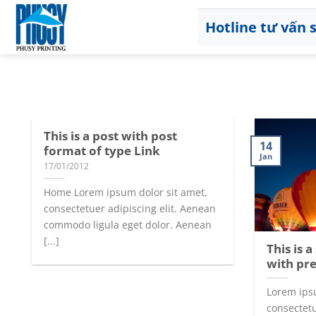
Skip
to
Hotline tư vấn
content
This is a post with post
14
format of type Link
Jan
17/01/2012
Home Lorem ipsum dolor sit amet,
consectetuer adipiscing elit. Aenean
commodo ligula eget dolor. Aenean
[...]
This is 
with pr
Lorem ips
consectetu