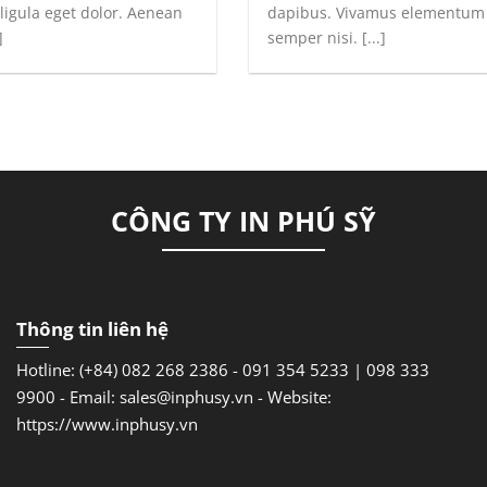
igula eget dolor. Aenean
dapibus. Vivamus elementum
]
semper nisi. [...]
CÔNG TY IN PHÚ SỸ
Thông tin liên hệ
Hotline: (+84) 082 268 2386 - 091 354 5233 | 098 333
9900 -
Email: sales@inphusy.vn -
Website:
https://www.inphusy.vn