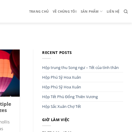
TRANG CHỦ
VỀ CHÚNG TÔI
SẢN PHẨM
LIÊN HỆ
RECENT POSTS
Hộp trung thu Song ngư – Tết của tình thân
Hộp Phú Sỹ Hoa Xuân
Hộp Phú Sỹ Hoa Xuân
Hộp Tết Phù Đổng Thiên Vương
tiple
Hộp Sắc Xuân Chợ Tết
zes
GIỜ LÀM VIỆC
ollis
as