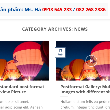
 sản phẩm: Ms. Hà
0913 545 233
/
082 268 2386
CATEGORY ARCHIVES:
NEWS
17
Feb
a standard post format
Postformat Gallery: Mul
eview Picture
images with different si
um dolor sit amet,
Nullam dictum felis eu pede m
er adipiscing elit. Aenean
pretium. Integer tincidunt. Cr