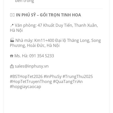
bên trong
👉🏻
IN PHÚ SỸ – GÓI TRỌN TINH HOA
📍 Văn phòng: 47 Khuất Duy Tiến, Thanh Xuân,
Hà Nội
🏭 Nhà máy: Km11+400 Đại lộ Thăng Long, Song
Phương, Hoài Đức, Hà Nội
☎️ Ms. Hà: 091 354 5233
📩 sales@inphusy.vn
#BSTHopTet2026 #InPhuSy #TrungThu2025
#HopTetTruyenThong #QuaTangTriAn
#hopgiaycaocap