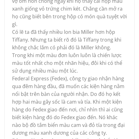
vợ ôm hôn chồng ngay khi họ thấy cái hộp màu
xanh giống vỏ trứng chim két. Chẳng cần mở ra
họ cũng biết bên trong hộp có món quà tuyệt vời
gì.
Có lẽ ta đã thấy nhiều lon bia Miller hơn hộp
Tiffany. Nhưng ta biết rõ đó là Tiffany trong khi
không chắc lắm có phải đó là Miller không.
Trong khi một màu đơn luôn luôn là chiến lược
màu tốt nhất cho một nhãn hiệu, đôi khi có thể
sử dụng nhiều màu một lúc.
Federal Express (Fedex), công ty giao nhận hàng
qua đêm hàng đầu, đã muốn các kiện hàng nằm
nổi bật trên bàn của người nhận. Do đó họ kết
hợp hai màu gây sốc là cam và tía. Khi một kiện
hàng do Fedex giao đến nơi, chỉ nhìn thì ai cũng
biết kiện hàng đó do Fedex giao đến. Nó khác
nào bộ đồ tắm biển màu cam và đỏ tía trong đại
dương màu xanh dương của các công ty.