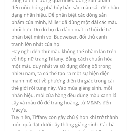
tung ra thị trường quá nhiều dòng sản phẩm
đến nỗi chúng phá hủy bản sắc màu sắc để nhận
dạng nhãn hiệu. Để phân biệt các dòng sản
phẩm của mình, Miller đã dùng một dải các màu
phối hợp. Do đó họ đã đánh mất cơ hội để tự
phân biệt mình với Budweiser, đối thủ cạnh
tranh lớn nhất của họ.
Hãy nghĩ đến thứ màu không thể nhầm lẫn trên
vỏ hộp nữ trang Tiffany. Bằng cách chuẩn hóa
một màu duy nhất và sử dụng đồng bộ trong
nhiều năm, ta có thể tạo ra một sự hiện diện
mạnh mẽ xét về phương diện thị giác trong cái
thế giới rối tung này. Vào mùa giáng sinh, mỗi
nhãn hiệu, mỗi cửa hàng đều dùng màu xanh lá
cây và màu đỏ để trang hoàng, từ M&M’s đến
Macy’s.
Tuy niên, Tiffany còn gây chú ý hơn khi trở thành
món quà đặt dưới cây thông giáng sinh. Các bà