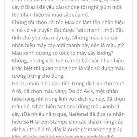
cày ở Brazil đã yêu cầu chúng tôi nghĩ giùm một
tên nhãn hiệu và màu sắc của nó.
Chúng tôi chọn cái tên Maxion làm tên nhãn hiệu
vì nó có vẻ truyền đạt được “sức mạnh”, một đặc
tính chủ yếu của máy cày. Nhưng màu cho cái
nhãn hiệu máy cày mới toanh này nên là màu gì?
Màu xanh dương có tốt cho máy cày không?
Không, nhưng việc tạo ra một bản sắc nhãn hiệu
khác biệt thì quan trọng hơn là việc sử dụng màu
tượng trưng cho dúng.
Hertz, nhãn hiệu đầu tiên trong dịch vụ cho thuê
ô tô, đã chọn màu vàng. Do đó Avis, một nhãn
hiệu hạng nhì trong lĩnh vực dịch vụ này, đã chọn
màu đỏ. Nhãn hiệu National dùng màu xanh lá
cây. (Đã nhiều năm qua, National đã đưa ra nhãn
hiệu S&H Green Stamps cho các khách hàng của
dịch vụ thuê ô tô, đây là nước cờ marketing giúp
liên kết cái tên National với màu xanh lá cây).