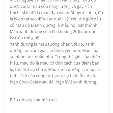
Vì các nguyên nhân có tính vật lý này, màu đỏ
được coi là màu của năng lượng và gây kích
thích. Màu đỏ là màu đập vào mắt người nhìn, đó
là lý do tại sao 45% các quốc kỳ trên thế giới đều
có màu đỏ (Xanh dương là màu nổi bật thứ nhì.
Màu xanh dương có trên khoảng 20% các quốc
kỳ trên thế giới).
Xanh dương là màu tương phản với đỏ. Xanh
dương tạo cảm giác an bình, yên tĩnh. Màu của
sự nhàn tản, nhẩn nha. Trong thế giới của nhãn
hiệu, màu đỏ là màu có tính cách của điểm bán
lẻ, thu hút sự chú ý. Màu xanh dương là màu có
tính cách của công ty, tạo ra sự bình ổn. Ví dụ
logo Coca-Cola màu đỏ, logo IBM xanh dương.
Biểu đồ quy luật màu sắc