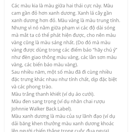
Các màu kia là màu giữa hai thái cực này. Màu
cam gần đỏ hơn xanh dương. Xanh lá cây gần
xanh dương hơn đỏ. Màu vàng là màu trung tính.
Nhưng vì nó nằm giữa phạm vi các độ dài sóng
mà mắt ta có thể phát hiện được, cho nên màu
vàng cũng là màu sáng nhất. (Do đó mà màu
vàng được dùng trong các điểm báo “hãy chú ý”
như đèn giao thông màu vàng, các lằn sơn màu
vàng, các biển báo màu vàng).
Sau nhiều năm, một số màu đã đi cùng nhiều
đặc trưng khác nhau như tính chất, dịp đặc biệt
và các phong trào.
Màu trắng thanh khiết (ví dụ áo cưới).
Màu đen sang trọng (ví dụ nhãn chai rượu
Johnnie Walker Back Label).
Màu xanh dương là màu của sự lãnh đạo (ví dụ
dải băng khen thưởng màu xanh dương khoác
lên người chiến thắng trong cuộc đua ngựa).