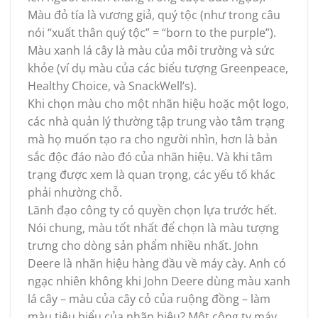
Màu đỏ tía là vương giả, quý tộc (như trong câu
nói “xuất thân quý tộc” = “born to the purple”).
Màu xanh lá cây là màu của môi trường và sức
khỏe (ví dụ màu của các biểu tượng Greenpeace,
Healthy Choice, và SnackWell’s).
Khi chọn màu cho một nhãn hiệu hoặc một logo,
các nhà quản lý thường tập trung vào tâm trạng
mà họ muốn tạo ra cho người nhìn, hơn là bản
sắc độc đáo nào đó của nhãn hiệu. Và khi tâm
trạng được xem là quan trọng, các yếu tố khác
phải nhường chỗ.
Lãnh đạo công ty có quyền chọn lựa trước hết.
Nói chung, màu tốt nhất để chọn là màu tượng
trưng cho dòng sản phẩm nhiều nhất. John
Deere là nhãn hiệu hàng đầu về máy cày. Anh có
ngạc nhiên không khi John Deere dùng màu xanh
lá cây – màu của cây cỏ của ruộng đồng – làm
màu tiêu biểu của nhãn hiệu? Một công ty máy