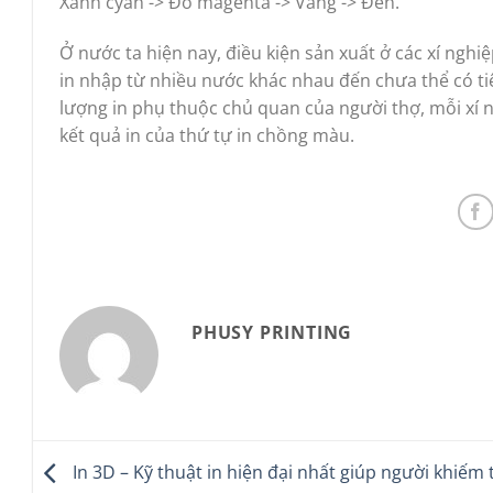
Xanh cyan -> Đỏ magenta -> Vàng -> Đen.
Ở nước ta hiện nay, điều kiện sản xuất ở các xí nghiệ
in nhập từ nhiều nước khác nhau đến chưa thể có ti
lượng in phụ thuộc chủ quan của người thợ, mỗi xí ng
kết quả in của thứ tự in chồng màu.
PHUSY PRINTING
In 3D – Kỹ thuật in hiện đại nhất giúp người khiếm 