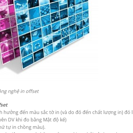
ng nghệ in offset
set
 hưởng đến màu sắc tờ in (và do đó đến chất lượng in) đó l
uyên DV khi đo bằng Mật độ kế)
hứ tự in chồng màu).