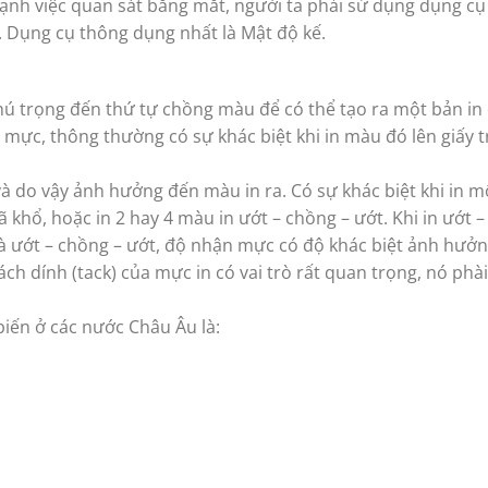
ạnh việc quan sát bằng mắt, người ta phải sử dụng dụng cụ
. Dụng cụ thông dụng nhất là Mật độ kế.
 chú trọng đến thứ tự chồng màu để có thể tạo ra một bản in
 mực, thông thường có sự khác biệt khi in màu đó lên giấy 
 do vậy ảnh hưởng đến màu in ra. Có sự khác biệt khi in 
ã khổ, hoặc in 2 hay 4 màu in ướt – chồng – ướt. Khi in ướt 
và ướt – chồng – ướt, độ nhận mực có độ khác biệt ảnh hưở
 tách dính (tack) của mực in có vai trò rất quan trọng, nó phà
iến ở các nước Châu Âu là: