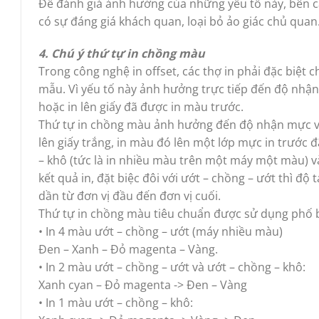
Để đánh giá ảnh hưởng của những yếu tố này, bên c
có sự đáng giá khách quan, loại bỏ ảo giác chủ quan
4.
Chú ý thứ tự in chồng màu
Trong công nghệ in offset, các thợ in phải đặc biệt
mẫu. Vì yếu tố này ảnh hưởng trực tiếp đến độ nhận
hoặc in lên giấy đã được in màu trước.
Thứ tự in chồng màu ảnh hưởng đến độ nhận mực và
lên giấy trắng, in màu đó lên một lớp mực in trước đ
– khô (tức là in nhiều màu trên một máy một màu) 
kết quả in, đặt biệc đôi với ướt – chồng – ướt thì độ
dần từ đơn vị đầu đến đơn vị cuối.
Thứ tự in chồng màu tiêu chuẩn được sử dụng phố b
• In 4 màu ướt – chồng – ướt (máy nhiều màu)
Đen – Xanh – Đỏ magenta – Vàng.
• In 2 màu ướt – chồng – ướt và ướt – chồng – khô:
Xanh cyan – Đỏ magenta -> Đen – Vàng
• In 1 màu ướt – chồng – khô: