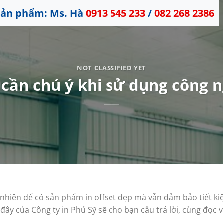
 sản phẩm: Ms. Hà
0913 545 233
/
082 268 2386
NOT CLASSIFIED YET
cần chú ý khi sử dụng công ng
 nhiên để có sản phẩm in offset đẹp mà vẫn đảm bảo tiết ki
i đây của Công ty in Phú Sỹ sẽ cho bạn câu trả lời, cùng đọc 