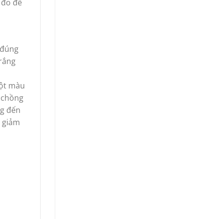
 đo để
 đúng
trắng
một màu
– chồng
ng đến
i giảm