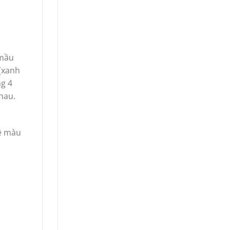
 mầu
(xanh
ng 4
hau.
về màu