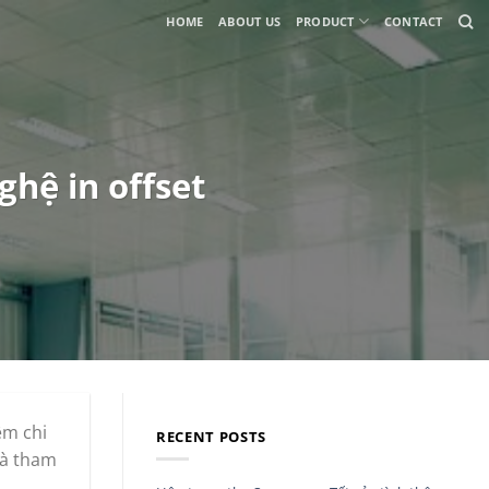
HOME
ABOUT US
PRODUCT
CONTACT
hệ in offset
ệm chi
RECENT POSTS
và tham