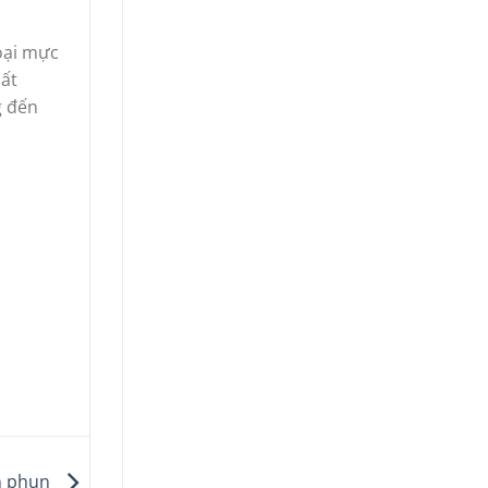
loại mực
hất
g đến
in phun