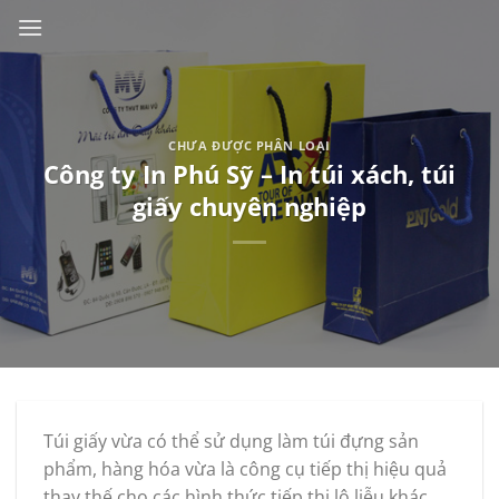
Skip
to
content
CHƯA ĐƯỢC PHÂN LOẠI
Công ty In Phú Sỹ – In túi xách, túi
giấy chuyên nghiệp
Túi giấy vừa có thể sử dụng làm túi đựng sản
phẩm, hàng hóa vừa là công cụ tiếp thị hiệu quả
thay thế cho các hình thức tiếp thị lộ liễu khác.