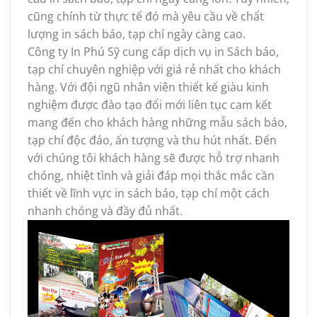
cũng chính từ thực tế đó mà yêu cầu về chất
lượng in sách báo, tạp chí ngày càng cao.
Công ty In Phú Sỹ cung cấp dịch vụ in Sách báo,
tạp chí chuyên nghiệp với giá rẻ nhất cho khách
hàng. Với đội ngũ nhân viên thiết kế giàu kinh
nghiệm được đào tạo đổi mới liên tục cam kết
mang đến cho khách hàng những mẫu sách báo,
tạp chí độc đáo, ấn tượng và thu hút nhất. Đến
với chúng tôi khách hàng sẽ được hỗ trợ nhanh
chóng, nhiệt tình và giải đáp mọi thắc mắc cần
thiết về lĩnh vực in sách báo, tạp chí một cách
nhanh chóng và đầy đủ nhất.