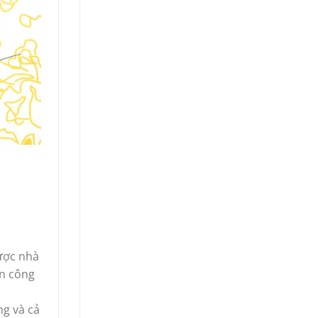
được nhà
ận công
ng và cả