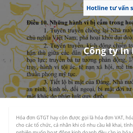
Skip
Hotline tư vấn
to
content
Công ty In
Hóa đơn GTGT hay còn được gọi là hóa đơn VAT, hóa
cho các tổ chức, cá nhân khi có nhu cầu kê khai, tí
nghiệp muốn hoạt động kinh doanh đều cần in hóa