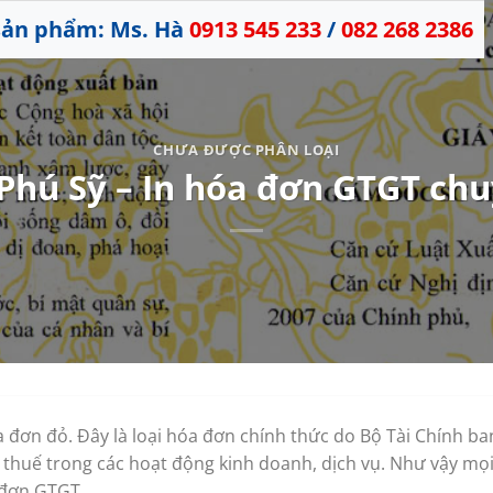
 sản phẩm: Ms. Hà
0913 545 233
/
082 268 2386
CHƯA ĐƯỢC PHÂN LOẠI
 Phú Sỹ – In hóa đơn GTGT ch
 đơn đỏ. Đây là loại hóa đơn chính thức do Bộ Tài Chính b
nh thuế trong các hoạt động kinh doanh, dịch vụ. Như vậy m
 đơn GTGT.